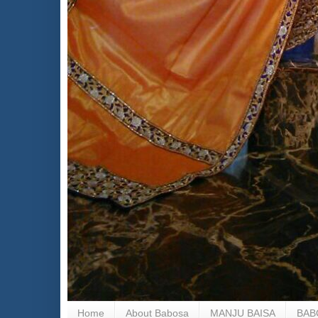
Home
About Babosa
MANJU BAISA
BAB