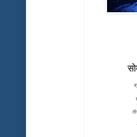
सो
ब
ती