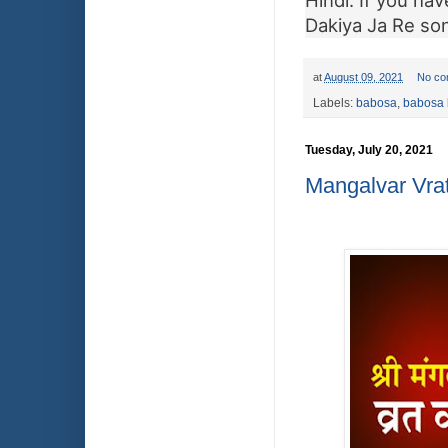
Hindi. If you hav
Dakiya Ja Re son
at
August 09, 2021
No co
Labels:
babosa
,
babosa 
Tuesday, July 20, 2021
Mangalvar Vrat