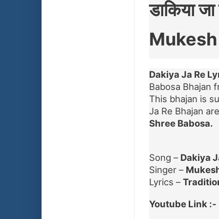
डाकिया जा
Mukesh
Dakiya Ja Re Ly
Babosa Bhajan f
This bhajan is s
Ja Re Bhajan are
Shree Babosa.
Song –
Dakiya J
Singer –
Mukesh
Lyrics –
Traditio
Youtube Link :-